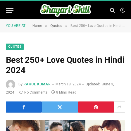
»
»
YOU ARE AT:
Home
Quotes
Best 250+ Love Quotes in Hindi 2024
QUOTES
Best 250+ Love Quotes in Hindi
2024
By
RAHUL KUMAR
March 18, 2024
Updated:
June 3,
2024
No Comments
8 Mins Read