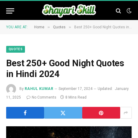
»
»
YOU ARE AT:
Home
Quotes
Best 250+ Good Night Quotes in Hindi 2024
QUOTES
Best 250+ Good Night Quotes
in Hindi 2024
By
RAHUL KUMAR
September 17, 2024
Updated:
January
11, 2025
No Comments
8 Mins Read