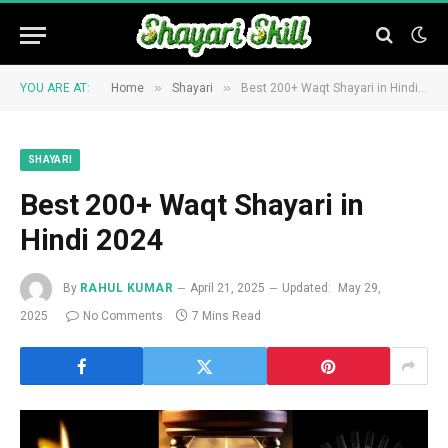
»
»
YOU ARE AT:
Home
Shayari
Best 200+ Waqt Shayari in Hindi 2024
SHAYARI
Best 200+ Waqt Shayari in
Hindi 2024
By
RAHUL KUMAR
April 21, 2025
Updated:
May 29,
2025
No Comments
7 Mins Read