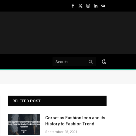
Facebook
X
Instagram
LinkedIn
VKontakte
(Twitter)
RELETED POST
Corset as Fashion Icon and its
History to Fashion Trend
September 25, 2024