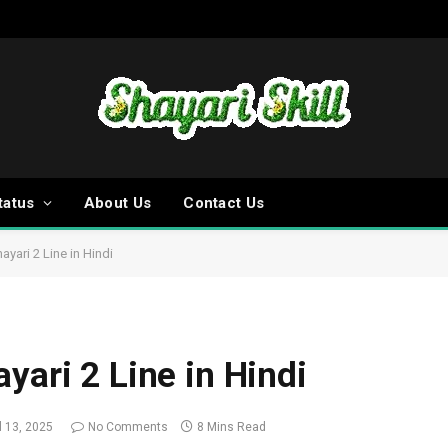
tatus
About Us
Contact Us
ayari 2 Line in Hindi
yari 2 Line in Hindi
l 13, 2025
No Comments
8 Mins Read