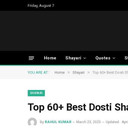
Friday, August 7
Home
Shayari
Quotes
S
»
»
YOU ARE AT:
Home
Shayari
Top 60+ Best Dosti Sh
SHAYARI
Top 60+ Best Dosti Sha
By
RAHUL KUMAR
March 23, 2025
Updated:
Apri